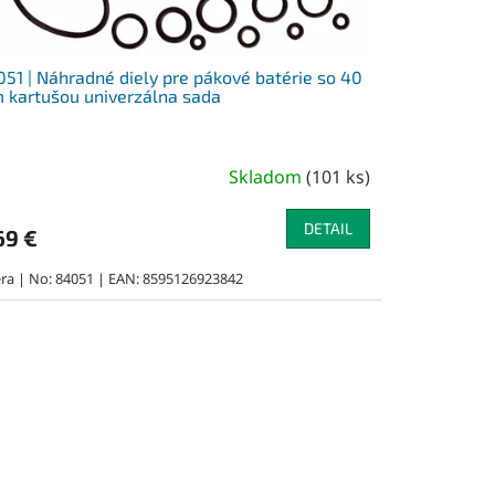
51 | Náhradné diely pre pákové batérie so 40
kartušou univerzálna sada
Skladom
(
101 ks
)
DETAIL
69 €
ra | No: 84051 | EAN: 8595126923842