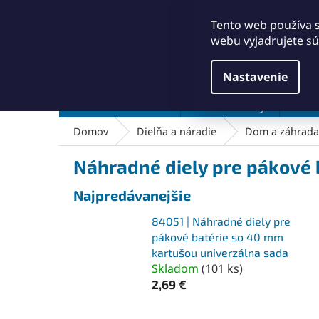
Prejsť
+421911249010
obchod@abse.sk
na
Tento web používa 
obsah
webu vyjadrujete sú
Nastavenie
Brúsenie a leštenie
Čistenie a kefy
Dielň
Domov
Dielňa a náradie
Dom a záhrada
Náhradné diely pre pákové 
Najpredávanejšie
84051 | Náhradné diely pre
pákové batérie so 40 mm
kartušou univerzálna sada
Skladom
(
101 ks
)
2,69 €