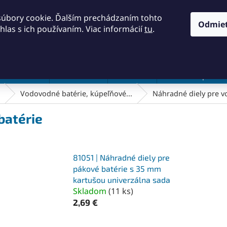
KONTAKTY
OBCHODNÉ PODMIENKY
PODMIENKY OCH
súbory cookie. Ďalším prechádzaním tohto
Odmie
hlas s ich používaním. Viac informácií
tu
.
HĽADAŤ
a a náradie
Frézovanie
Meradlá
Rezanie a pílenie
Vodovodné batérie, kúpeľňové...
Náhradné diely pre v
batérie
81051 | Náhradné diely pre
pákové batérie s 35 mm
kartušou univerzálna sada
Skladom
(
11 ks
)
2,69 €