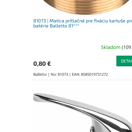
k
t
o
v
81073 | Matica prítlačná pre fixáciu kartuše pr
batérie Balletto 81***
Skladom
(
109
DETAI
0,80 €
Balletto | No: 81073 | EAN: 8585019731272