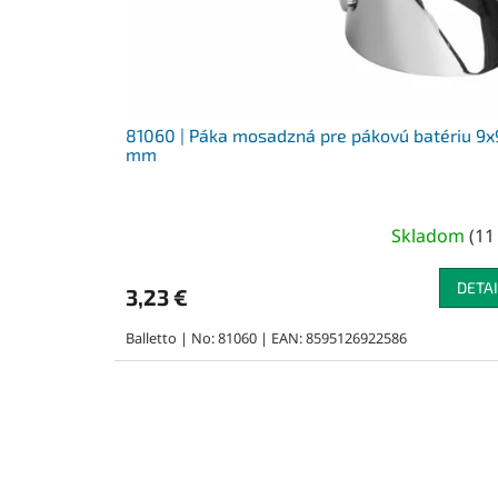
81060 | Páka mosadzná pre pákovú batériu 9x
mm
Skladom
(
11
DETAI
3,23 €
Balletto | No: 81060 | EAN: 8595126922586