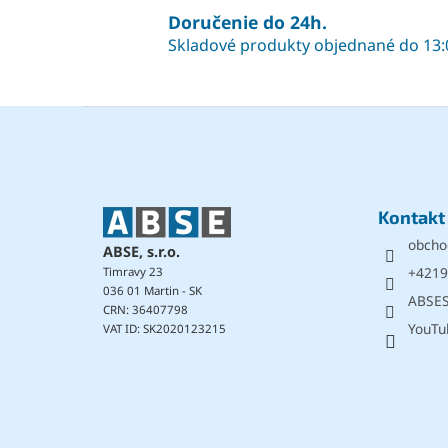
Doručenie do 24h.
Skladové produkty objednané do 13:
Z
á
p
ä
t
Kontakt
i
obcho
e
ABSE, s.r.o.
+4219
Timravy 23
036 01 Martin - SK
ABSE
CRN: 36407798
YouTu
VAT ID: SK2020123215