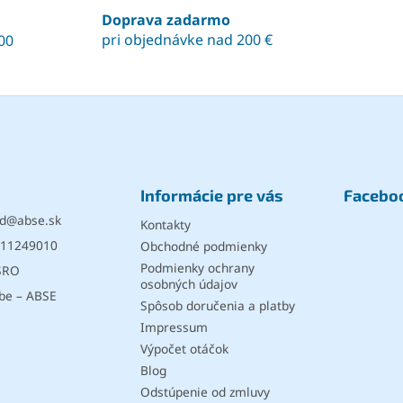
á
Doprava zadarmo
d
pri objednávke nad 200 €
00
a
c
i
e
p
r
v
k
y
Informácie pre vás
Facebo
v
ý
d
@
abse.sk
Kontakty
p
11249010
Obchodné podmienky
i
s
Podmienky ochrany
SRO
u
osobných údajov
be – ABSE
Spôsob doručenia a platby
Impressum
Výpočet otáčok
Blog
Odstúpenie od zmluvy