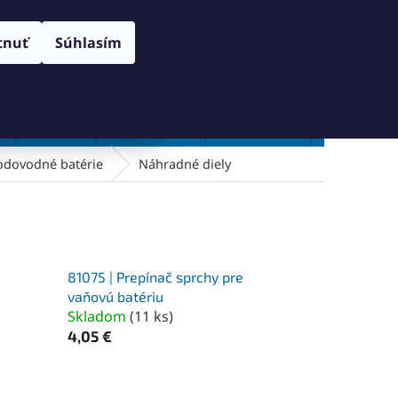
RANY OSOBNÝCH ÚDAJOV
SPÔSOB DORUČENIA A PLATBY
Prihlásenie
tnuť
Súhlasím
NÁKUPNÝ
Prázdny košík
KOŠÍK
Vŕtanie
Zahlbovanie
Závitovanie
Zľavy %
odovodné batérie
Náhradné diely
81075 | Prepínač sprchy pre
vaňovú batériu
Skladom
(
11 ks
)
4,05 €