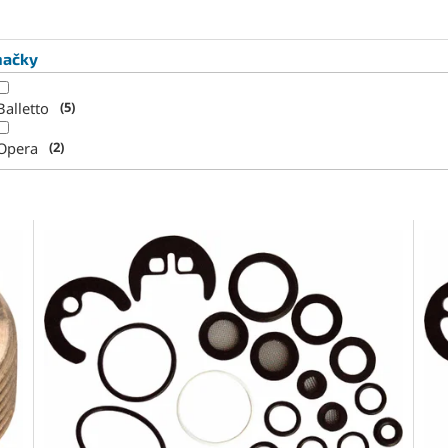
načky
Balletto
5
Opera
2