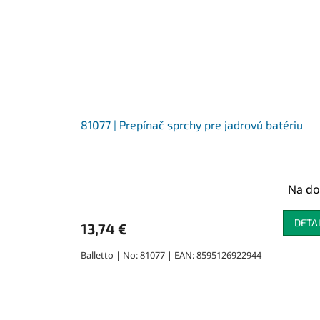
81077 | Prepínač sprchy pre jadrovú batériu
Na do
DETA
13,74 €
Balletto | No: 81077 | EAN: 8595126922944