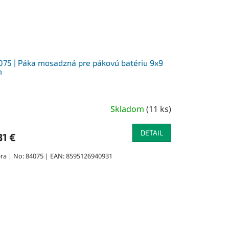
75 | Páka mosadzná pre pákovú batériu 9x9
m
Skladom
(
11 ks
)
DETAIL
31 €
ra | No: 84075 | EAN: 8595126940931