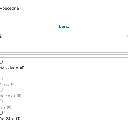
Abecedne
Cena
€
1
Na sklade
6
Akcia
0
Novinka
0
Tip
0
Do 24h.
1