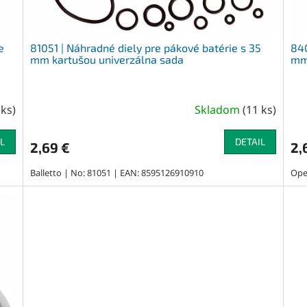
e
81051 | Náhradné diely pre pákové batérie s 35
840
mm kartušou univerzálna sada
mm 
 ks
)
Skladom
(
11 ks
)
L
DETAIL
2,69 €
2,
Balletto | No: 81051 | EAN: 8595126910910
Ope