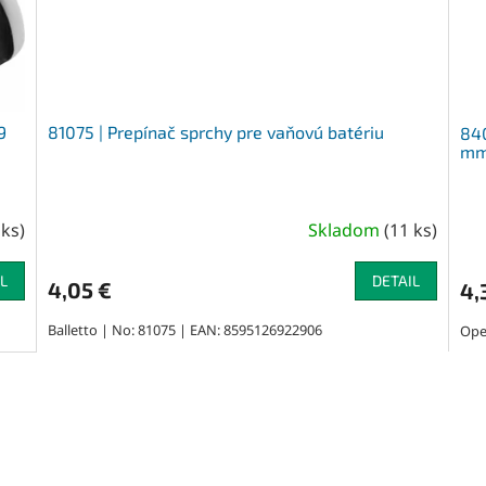
9
81075 | Prepínač sprchy pre vaňovú batériu
840
m
 ks
)
Skladom
(
11 ks
)
L
DETAIL
4,05 €
4,
Balletto | No: 81075 | EAN: 8595126922906
Ope