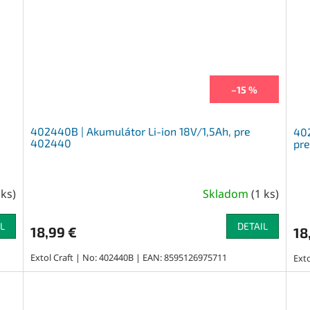
–15 %
402440B | Akumulátor Li-ion 18V/1,5Ah, pre
402
402440
pr
 ks
)
Skladom
(
1 ks
)
L
DETAIL
18,99 €
18
Extol Craft | No: 402440B | EAN: 8595126975711
Ext