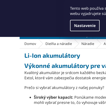
Prejsť
+421911249010
obchod@abse.sk
na
Tento web používa 
obsah
webu vyjadrujete sú
Nastavenie
Brúsenie a leštenie
Čistenie a kefy
Dielň
Domov
Dielňa a náradie
Náradie
A
Li-Ion akumulátory
Výkonné akumulátory pre va
Kvalitný akumulátor je srdcom každého bezk
Extol, ktoré vám zabezpečia dostatok energie 
Prečo si vybrať akumulátory z našej ponuky?
Široký výber kapacít:
Ponúkame moder
mohli vybrať presne to, čo vyhovuje v