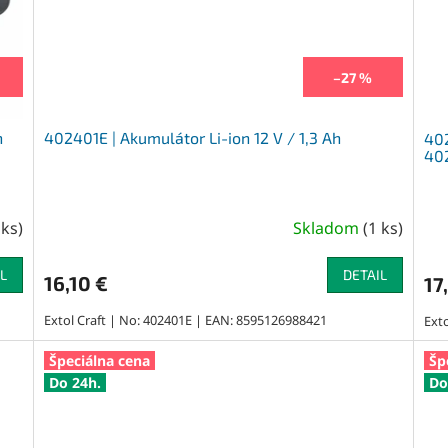
–27 %
h
402401E | Akumulátor Li-ion 12 V / 1,3 Ah
402
40
 ks
)
Skladom
(
1 ks
)
L
DETAIL
16,10 €
17
Extol Craft | No: 402401E | EAN: 8595126988421
Ext
Špeciálna cena
Šp
Do 24h.
Do