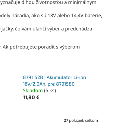
 vyznačuje dlhou životnosťou a minimálnym
ely náradia, ako sú 18V alebo 14,4V batérie,
íjačky, čo vám uľahčí výber a predchádza
. Ak potrebujete poradiť s výberom
8791152B | Akumulátor Li-ion
16V/2,0Ah, pre 8791580
Skladom
(
5 ks
)
11,80 €
27
položiek celkom