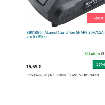
–54 %
8891880 | Akumulátor Li-ion SHARE 20V/1,5A
pre 88918xx
Skladom
(
3
DETAI
15,55 €
Extol Premium | No: 8891880 | EAN: 8585019744999