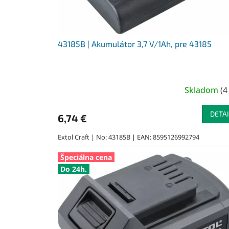
k
t
o
v
43185B | Akumulátor 3,7 V/1Ah, pre 43185
Skladom
(
4
DETAI
6,74 €
Extol Craft | No: 43185B | EAN: 8595126992794
Špeciálna cena
Do 24h.