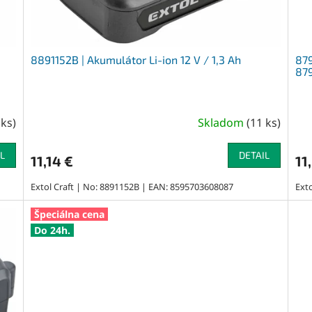
8891152B | Akumulátor Li-ion 12 V / 1,3 Ah
879
87
 ks
)
Skladom
(
11 ks
)
L
DETAIL
11,14 €
11
Extol Craft | No: 8891152B | EAN: 8595703608087
Ext
Špeciálna cena
Do 24h.