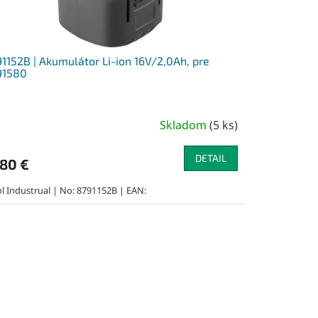
1152B | Akumulátor Li-ion 16V/2,0Ah, pre
91580
Skladom
(
5 ks
)
DETAIL
,80 €
ol Industrual | No: 8791152B | EAN: