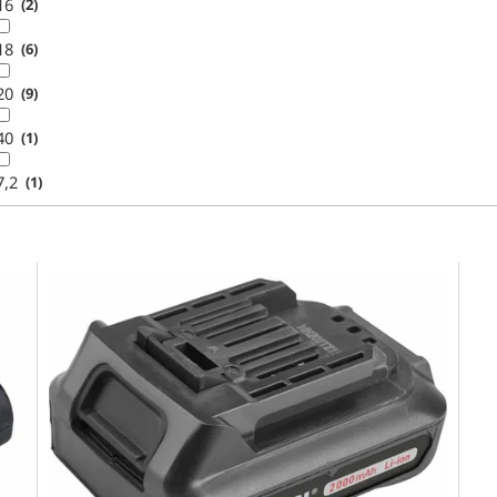
16
2
18
6
20
9
40
1
7,2
1