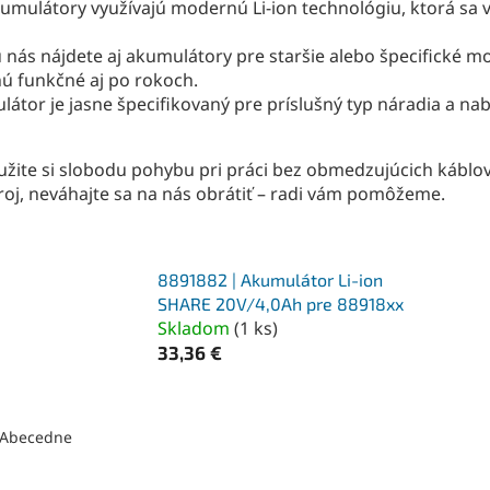
umulátory využívajú modernú Li-ion technológiu, ktorá sa
ás nájdete aj akumulátory pre staršie alebo špecifické mod
nú funkčné aj po rokoch.
átor je jasne špecifikovaný pre príslušný typ náradia a nab
užite si slobodu pohybu pri práci bez obmedzujúcich káblov
oj, neváhajte sa na nás obrátiť – radi vám pomôžeme.
8891882 | Akumulátor Li-ion
SHARE 20V/4,0Ah pre 88918xx
Skladom
(
1 ks
)
33,36 €
Abecedne