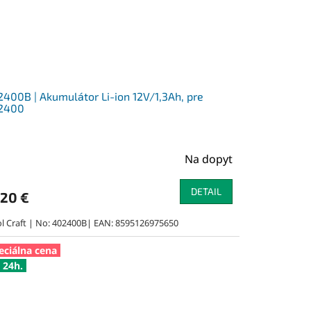
400B | Akumulátor Li-ion 12V/1,3Ah, pre
2400
Na dopyt
DETAIL
,20 €
ol Craft | No: 402400B| EAN: 8595126975650
eciálna cena
 24h.