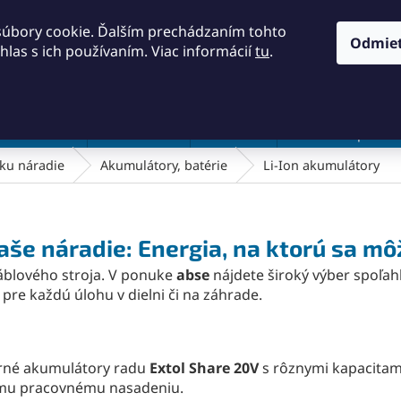
KONTAKTY
OBCHODNÉ PODMIENKY
PODMIENKY OCH
súbory cookie. Ďalším prechádzaním tohto
Odmie
hlas s ich používaním. Viac informácií
tu
.
HĽADAŤ
a a náradie
Frézovanie
Meradlá
Rezanie a pílenie
ku náradie
Akumulátory, batérie
Li-Ion akumulátory
še náradie: Energia, na ktorú sa m
áblového stroja. V ponuke
abse
nájdete široký výber spoľah
pre každú úlohu v dielni či na záhrade.
né akumulátory radu
Extol Share 20V
s rôznymi kapacitami
ášmu pracovnému nasadeniu.