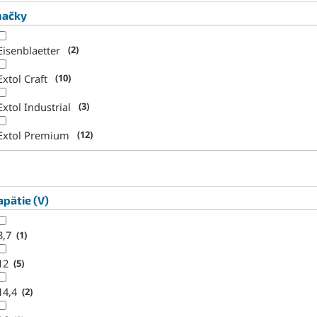
načky
Eisenblaetter
2
Extol Craft
10
Extol Industrial
3
Extol Premium
12
pätie (V)
3,7
1
12
5
14,4
2