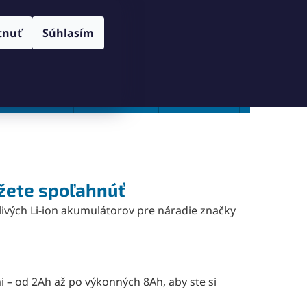
RANY OSOBNÝCH ÚDAJOV
SPÔSOB DORUČENIA A PLATBY
Prihlásenie
tnuť
Súhlasím
NÁKUPNÝ
Prázdny košík
KOŠÍK
Vŕtanie
Zahlbovanie
Závitovanie
Zľavy %
ôžete spoľahnúť
livých Li-ion akumulátorov pre náradie značky
 – od 2Ah až po výkonných 8Ah, aby ste si