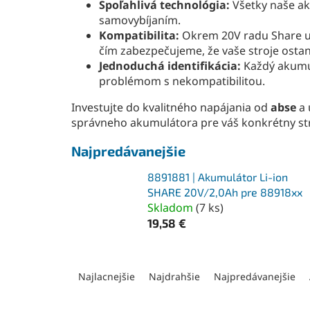
Spoľahlivá technológia:
Všetky naše ak
samovybíjaním.
Kompatibilita:
Okrem 20V radu Share u n
čím zabezpečujeme, že vaše stroje osta
Jednoduchá identifikácia:
Každý akumul
problémom s nekompatibilitou.
Investujte do kvalitného napájania od
abse
a 
správneho akumulátora pre váš konkrétny str
Najpredávanejšie
8891881 | Akumulátor Li-ion
SHARE 20V/2,0Ah pre 88918xx
Skladom
(
7 ks
)
19,58 €
R
a
Najlacnejšie
Najdrahšie
Najpredávanejšie
d
e