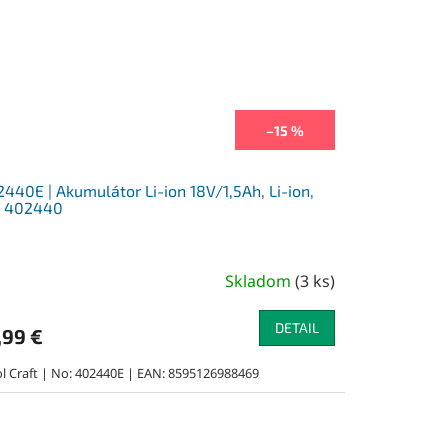
–15 %
440E | Akumulátor Li-ion 18V/1,5Ah, Li-ion,
e 402440
Skladom
(
3 ks
)
DETAIL
,99 €
ol Craft | No: 402440E | EAN: 8595126988469