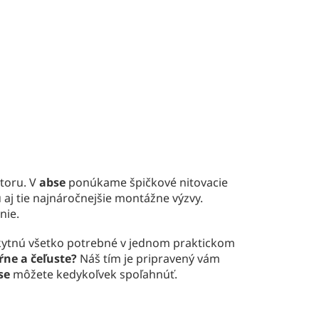
storu. V
abse
ponúkame špičkové nitovacie
 aj tie najnáročnejšie montážne výzvy.
nie.
poskytnú všetko potrebné v jednom praktickom
ne a čeľuste?
Náš tím je pripravený vám
se
môžete kedykoľvek spoľahnúť.