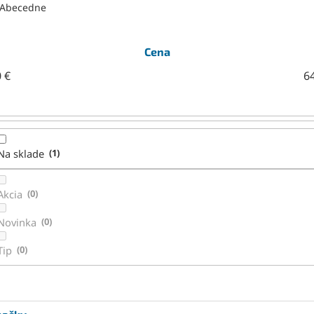
Abecedne
Cena
0
€
6
Na sklade
1
Akcia
0
Novinka
0
Tip
0