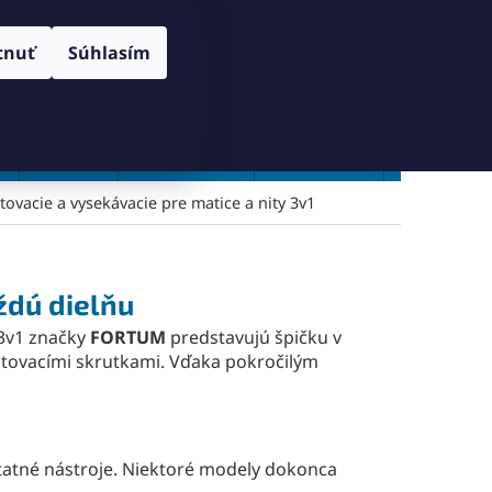
RANY OSOBNÝCH ÚDAJOV
SPÔSOB DORUČENIA A PLATBY
Prihlásenie
tnuť
Súhlasím
NÁKUPNÝ
Prázdny košík
KOŠÍK
Vŕtanie
Zahlbovanie
Závitovanie
Zľavy %
itovacie a vysekávacie pre matice a nity 3v1
ždú dielňu
 3v1 značky
FORTUM
predstavujú špičku v
nitovacími skrutkami. Vďaka pokročilým
statné nástroje. Niektoré modely dokonca