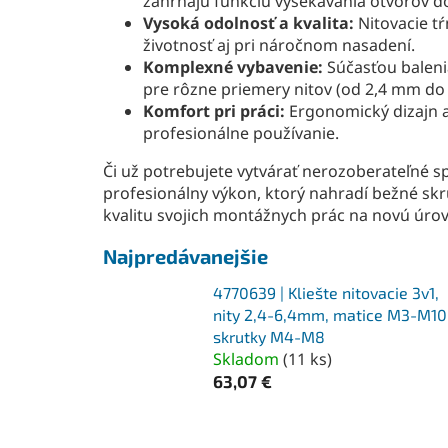
zahŕňajú funkciu vysekávania otvorov d
Vysoká odolnosť a kvalita:
Nitovacie t
životnosť aj pri náročnom nasadení.
Komplexné vybavenie:
Súčasťou baleni
pre rôzne priemery nitov (od 2,4 mm do
Komfort pri práci:
Ergonomický dizajn a
profesionálne používanie.
Či už potrebujete vytvárať nerozoberateľné sp
profesionálny výkon, ktorý nahradí bežné skr
kvalitu svojich montážnych prác na novú úro
Najpredávanejšie
4770639 | Kliešte nitovacie 3v1,
nity 2,4-6,4mm, matice M3-M10
skrutky M4-M8
Skladom
(
11 ks
)
63,07 €
R