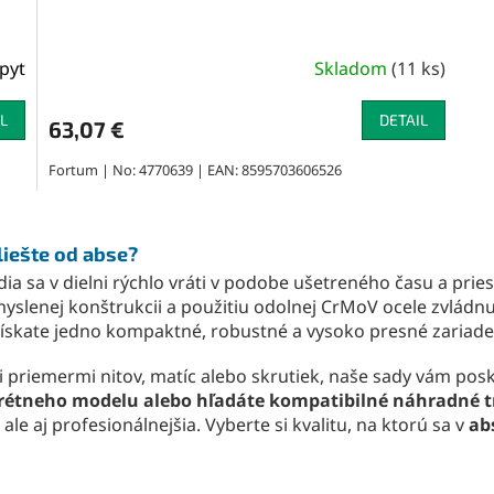
pyt
Skladom
(
11 ks
)
L
DETAIL
63,07 €
Fortum | No: 4770639 | EAN: 8595703606526
O
v
liešte od abse?
l
ia sa v dielni rýchlo vráti v podobe ušetreného času a prie
á
d
myslenej konštrukcii a použitiu odolnej CrMoV ocele zvládnu
a
ískate jedno kompaktné, robustné a vysoko presné zariade
c
i
nymi priemermi nitov, matíc alebo skrutiek, naše sady vám 
e
rétneho modelu alebo hľadáte kompatibilné náhradné tŕ
p
ale aj profesionálnejšia. Vyberte si kvalitu, na ktorú sa v
ab
r
v
k
y