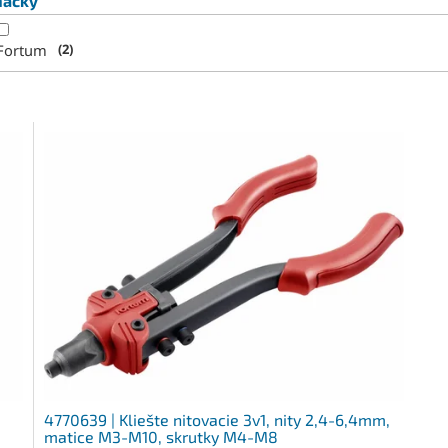
načky
Fortum
2
4770639 | Kliešte nitovacie 3v1, nity 2,4-6,4mm,
matice M3-M10, skrutky M4-M8