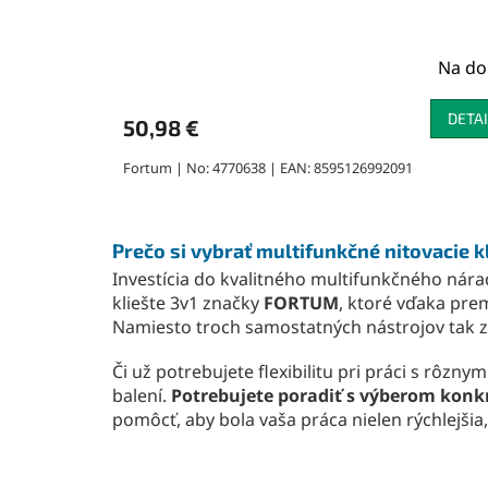
Na do
DETAI
50,98 €
Fortum | No: 4770638 | EAN: 8595126992091
Prečo si vybrať multifunkčné nitovacie k
Investícia do kvalitného multifunkčného nárad
kliešte 3v1 značky
FORTUM
, ktoré vďaka pre
Namiesto troch samostatných nástrojov tak z
Či už potrebujete flexibilitu pri práci s rôz
balení.
Potrebujete poradiť s výberom konk
pomôcť, aby bola vaša práca nielen rýchlejšia, 