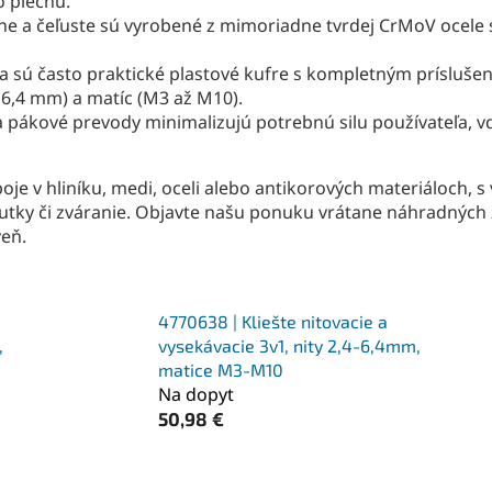
o plechu.
ŕne a čeľuste sú vyrobené z mimoriadne tvrdej CrMoV ocele 
a sú často praktické plastové kufre s kompletným prísluš
 6,4 mm) a matíc (M3 až M10).
 pákové prevody minimalizujú potrebnú silu používateľa, 
oje v hliníku, medi, oceli alebo antikorových materiáloch, 
utky či zváranie. Objavte našu ponuku vrátane náhradných z
veň.
4770638 | Kliešte nitovacie a
,
vysekávacie 3v1, nity 2,4-6,4mm,
matice M3-M10
Na dopyt
50,98 €