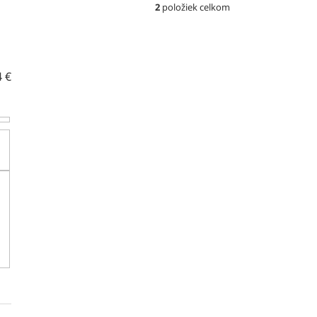
2
položiek celkom
4
€