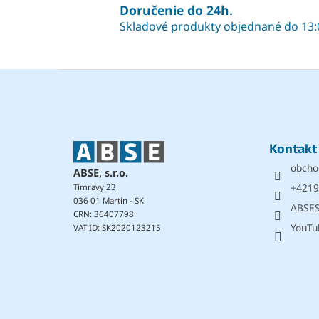
Doručenie do 24h.
Skladové produkty objednané do 13:
Z
á
p
ä
t
Kontakt
i
obcho
e
ABSE, s.r.o.
+4219
Timravy 23
036 01 Martin - SK
ABSE
CRN: 36407798
YouTu
VAT ID: SK2020123215