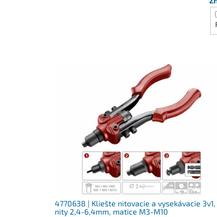
Z
V
ý
p
i
s
p
r
o
d
u
k
t
o
v
4770638 | Kliešte nitovacie a vysekávacie 3v1,
nity 2,4-6,4mm, matice M3-M10