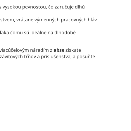
s vysokou pevnosťou, čo zaručuje dlhú
enstvom, vrátane výmenných pracovných hláv
vďaka čomu sú ideálne na dlhodobé
s viacúčelovým náradím z
abse
získate
ávitových tŕňov a príslušenstva, a posuňte