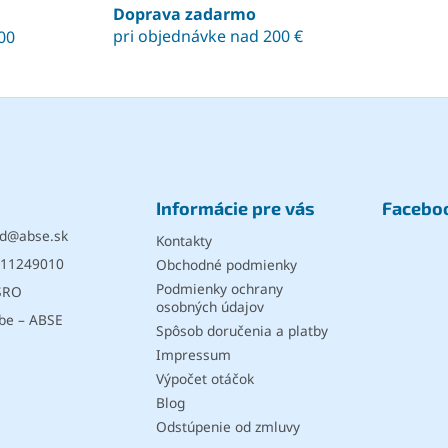
Doprava zadarmo
v
pri objednávke nad 200 €
00
ý
p
i
s
u
Informácie pre vás
Facebo
d
@
abse.sk
Kontakty
11249010
Obchodné podmienky
Podmienky ochrany
SRO
osobných údajov
be – ABSE
Spôsob doručenia a platby
Impressum
Výpočet otáčok
Blog
Odstúpenie od zmluvy