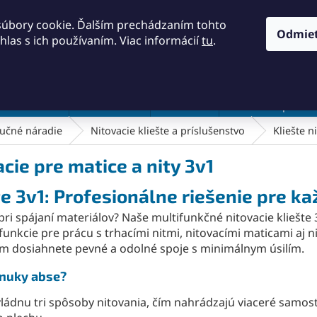
KONTAKTY
OBCHODNÉ PODMIENKY
PODMIENKY OCH
súbory cookie. Ďalším prechádzaním tohto
Odmie
hlas s ich používaním. Viac informácií
tu
.
HĽADAŤ
a a náradie
Frézovanie
Meradlá
Rezanie a pílenie
učné náradie
Nitovacie kliešte a príslušenstvo
Kliešte n
cie pre matice a nity 3v1
te 3v1: Profesionálne riešenie pre ka
pri spájaní materiálov? Naše multifunkčné nitovacie kliešte
funkcie pre prácu s trhacími nitmi, nitovacími maticami aj 
dosiahnete pevné a odolné spoje s minimálnym úsilím.
ponuky abse?
zvládnu tri spôsoby nitovania, čím nahrádzajú viaceré samo