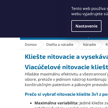
Prejsť
+421911249010
obchod@abse.sk
na
Tento web používa 
obsah
webu vyjadrujete sú
Nastavenie
Brúsenie a leštenie
Čistenie a kefy
Dielň
Domov
Dielňa a náradie
Náradie
R
Kliešte nitovacie a vysekáva
Viacúčelové nitovacie klieš
Hľadáte maximálnu efektivitu a všestrannosť 
obore, pretože v jedinom nástroji kombinujú 
konštrukčným patentom a pákovým prevodom 
Prečo si vybrať nitovacie kliešte 3v1 z 
Maximálna variabilita:
Jediné kliešte 