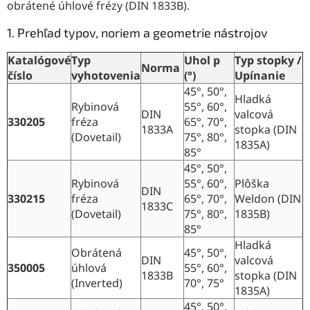
ý
obrátené úhlové frézy (DIN 1833B).
p
i
1. Prehľad typov, noriem a geometrie nástrojov
s
u
Katalógové
Typ
Uhol p
Typ stopky /
Norma
číslo
vyhotovenia
(°)
Upínanie
45°, 50°,
Hladká
Rybinová
55°, 60°,
DIN
valcová
330205
fréza
65°, 70°,
1833A
stopka (DIN
(Dovetail)
75°, 80°,
1835A)
85°
45°, 50°,
Rybinová
55°, 60°,
Plôška
DIN
330215
fréza
65°, 70°,
Weldon (DIN
1833C
(Dovetail)
75°, 80°,
1835B)
85°
Hladká
Obrátená
45°, 50°,
DIN
valcová
350005
úhlová
55°, 60°,
1833B
stopka (DIN
(Inverted)
70°, 75°
1835A)
45°, 50°,