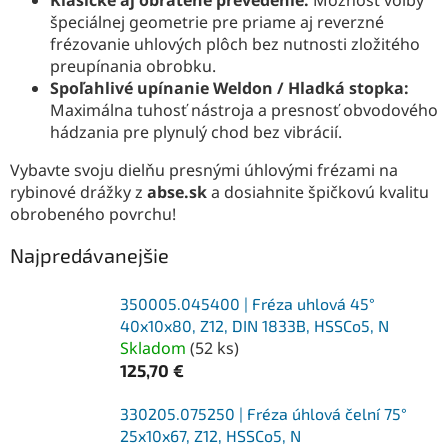
Klasické aj obrátené prevedenie:
Možnosť voľby
špeciálnej geometrie pre priame aj reverzné
frézovanie uhlových plôch bez nutnosti zložitého
preupínania obrobku.
Spoľahlivé upínanie Weldon / Hladká stopka:
Maximálna tuhosť nástroja a presnosť obvodového
hádzania pre plynulý chod bez vibrácií.
Vybavte svoju dielňu presnými úhlovými frézami na
rybinové drážky z
abse.sk
a dosiahnite špičkovú kvalitu
obrobeného povrchu!
Najpredávanejšie
350005.045400 | Fréza uhlová 45°
40x10x80, Z12, DIN 1833B, HSSCo5, N
Skladom
(
52 ks
)
125,70 €
330205.075250 | Fréza úhlová čelní 75°
25x10x67, Z12, HSSCo5, N