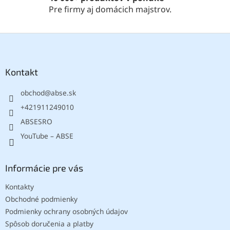
Pre firmy aj domácich majstrov.
Z
á
p
ä
Kontakt
t
obchod
@
abse.sk
i
e
+421911249010
ABSESRO
YouTube – ABSE
Informácie pre vás
Kontakty
Obchodné podmienky
Podmienky ochrany osobných údajov
Spôsob doručenia a platby