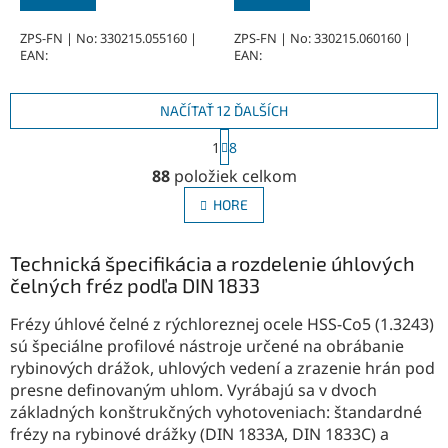
ZPS-FN | No: 330215.055160 |
ZPS-FN | No: 330215.060160 |
EAN:
EAN:
NAČÍTAŤ 12 ĎALŠÍCH
S
1
8
t
O
r
88
položiek celkom
v
á
l
n
HORE
á
k
o
d
v
a
Technická špecifikácia a rozdelenie úhlových
a
c
čelných fréz podľa DIN 1833
n
i
i
e
Frézy úhlové čelné z rýchloreznej ocele HSS-Co5 (1.3243)
e
p
sú špeciálne profilové nástroje určené na obrábanie
r
rybinových drážok, uhlových vedení a zrazenie hrán pod
v
presne definovaným uhlom. Vyrábajú sa v dvoch
k
základných konštrukčných vyhotoveniach: štandardné
y
v
frézy na rybinové drážky (DIN 1833A, DIN 1833C) a