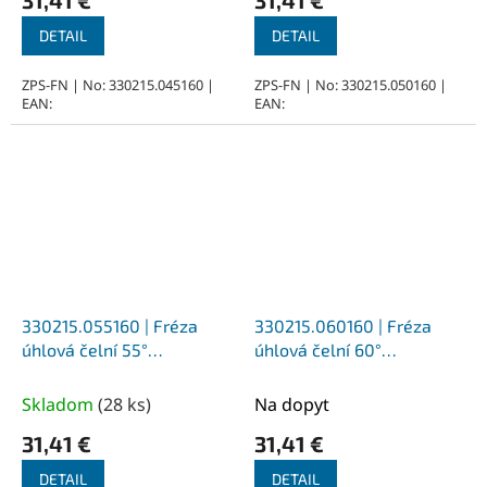
DETAIL
DETAIL
ZPS-FN | No: 330215.045160 |
ZPS-FN | No: 330215.050160 |
EAN:
EAN:
330215.055160 | Fréza
330215.060160 | Fréza
úhlová čelní 55°
úhlová čelní 60°
16x5,6x60, Z10, DIN 1833C,
16x6,3x60, Z10, DIN 1833C,
HSSCo5, N
HSSCo5, N
Skladom
(
28 ks
)
Na dopyt
31,41 €
31,41 €
DETAIL
DETAIL