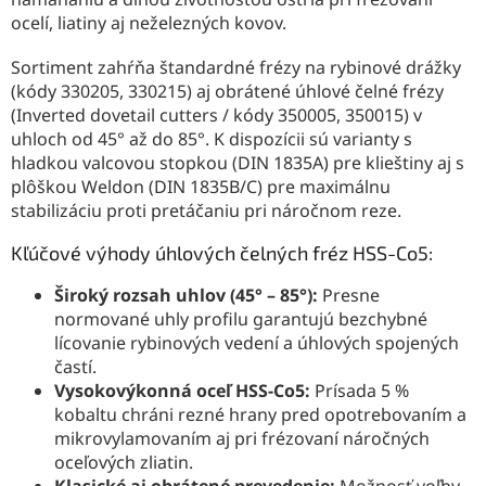
ocelí, liatiny aj neželezných kovov.
Sortiment zahŕňa štandardné frézy na rybinové drážky
(kódy 330205, 330215) aj obrátené úhlové čelné frézy
(Inverted dovetail cutters / kódy 350005, 350015) v
uhloch od 45° až do 85°. K dispozícii sú varianty s
hladkou valcovou stopkou (DIN 1835A) pre klieštiny aj s
plôškou Weldon (DIN 1835B/C) pre maximálnu
stabilizáciu proti pretáčaniu pri náročnom reze.
Kľúčové výhody úhlových čelných fréz HSS-Co5:
Široký rozsah uhlov (45° – 85°):
Presne
normované uhly profilu garantujú bezchybné
lícovanie rybinových vedení a úhlových spojených
častí.
Vysokovýkonná oceľ HSS-Co5:
Prísada 5 %
kobaltu chráni rezné hrany pred opotrebovaním a
mikrovylamovaním aj pri frézovaní náročných
oceľových zliatin.