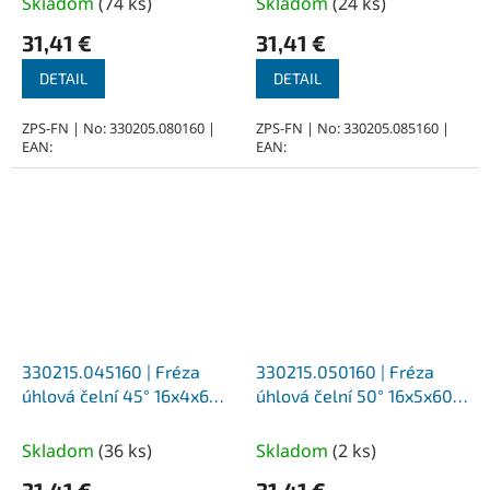
Skladom
(
74 ks
)
Skladom
(
24 ks
)
31,41 €
31,41 €
DETAIL
DETAIL
ZPS-FN | No: 330205.080160 |
ZPS-FN | No: 330205.085160 |
EAN:
EAN:
330215.045160 | Fréza
330215.050160 | Fréza
úhlová čelní 45° 16x4x60,
úhlová čelní 50° 16x5x60,
Z10, DIN 1833C, HSSCo5, N
Z10, DIN 1833C, HSSCo5, N
Skladom
(
36 ks
)
Skladom
(
2 ks
)
31,41 €
31,41 €