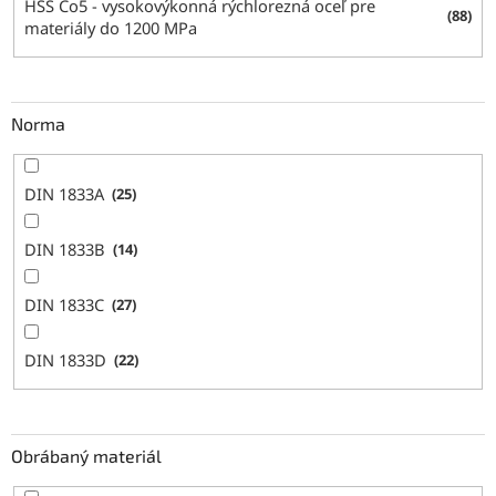
HSS Co5 - vysokovýkonná rýchlorezná oceľ pre
88
materiály do 1200 MPa
Norma
DIN 1833A
25
DIN 1833B
14
DIN 1833C
27
DIN 1833D
22
Obrábaný materiál