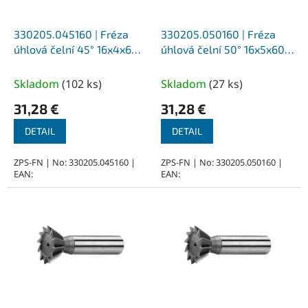
r
o
d
330205.045160 | Fréza
330205.050160 | Fréza
u
úhlová čelní 45° 16x4x60,
úhlová čelní 50° 16x5x60,
k
Z10, DIN 1833A, HSSCo5, N
Z10, DIN 1833A, HSSCo5, N
t
Skladom
(
102 ks
)
Skladom
(
27 ks
)
o
31,28 €
31,28 €
v
DETAIL
DETAIL
ZPS-FN | No: 330205.045160 |
ZPS-FN | No: 330205.050160 |
EAN:
EAN: