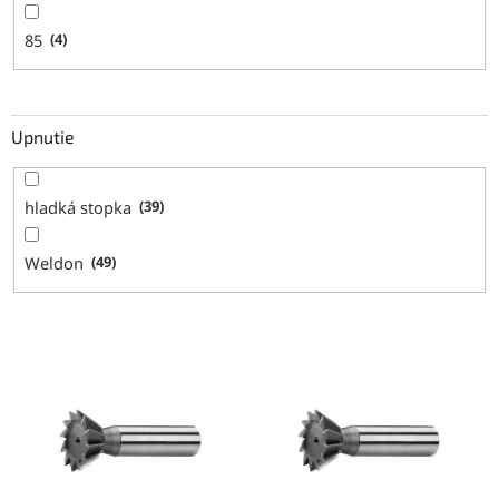
85
4
Upnutie
hladká stopka
39
Weldon
49
V
ý
p
i
s
p