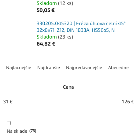
Skladom
(
12 ks
)
50,05 €
330205.045320 | Fréza úhlová čelní 45°
32x8x71, Z12, DIN 1833A, HSSCo5, N
Skladom
(
23 ks
)
64,82 €
R
a
Najlacnejšie
Najdrahšie
Najpredávanejšie
Abecedne
d
e
n
Cena
i
e
31
€
126
€
p
r
o
d
Na sklade
73
u