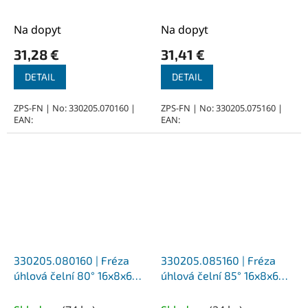
Z10, HSSCo5, N
Z10, HSSCo5, N
Na dopyt
Na dopyt
31,28 €
31,41 €
DETAIL
DETAIL
ZPS-FN | No: 330205.070160 |
ZPS-FN | No: 330205.075160 |
EAN:
EAN:
330205.080160 | Fréza
330205.085160 | Fréza
úhlová čelní 80° 16x8x60,
úhlová čelní 85° 16x8x60,
Z10, HSSCo5, N
Z10, HSSCo5, N