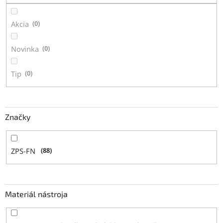
k
t
Akcia
0
o
v
Novinka
0
Tip
0
Značky
ZPS-FN
88
Materiál nástroja