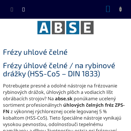
Prejsť
NÁKUP
na
KOŠÍK
obsah
Frézy uhlové čelné
Frézy úhlové čelné / na rybinové
drážky (HSS-Co5 – DIN 1833)
Potrebujete presné a odolné nástroje na frézovanie
rybinových drážok, úhlových plôch a vodiacich líšt
obrábacích strojov? Na
abse.sk
ponúkame ucelený
sortiment profesionálnych
úhlových čelných fréz ZPS-
FN
z výkonnej rýchloreznej ocele legovanej 5 %
kobaltom (HSS-Co5). Tieto špeciálne nástroje vynikajú
vysokou pevnosťou, odolnosťouči tepelnému
namáhaniu a dlhou životnosťou ostria pri frézovaní