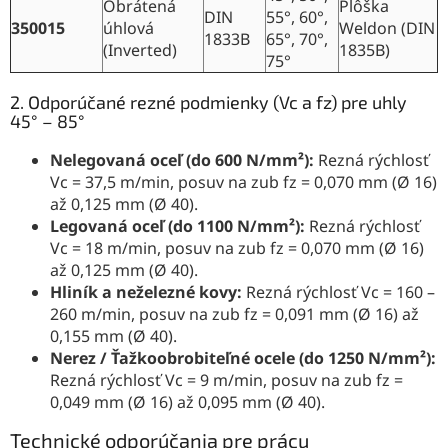
Obrátená
Plôška
DIN
55°, 60°,
350015
úhlová
Weldon (DIN
1833B
65°, 70°,
(Inverted)
1835B)
75°
2. Odporúčané rezné podmienky (Vc a fz) pre uhly
45° – 85°
Nelegovaná oceľ (do 600 N/mm²):
Rezná rýchlosť
Vc = 37,5 m/min, posuv na zub fz = 0,070 mm (Ø 16)
až 0,125 mm (Ø 40).
Legovaná oceľ (do 1100 N/mm²):
Rezná rýchlosť
Vc = 18 m/min, posuv na zub fz = 0,070 mm (Ø 16)
až 0,125 mm (Ø 40).
Hliník a neželezné kovy:
Rezná rýchlosť Vc = 160 –
260 m/min, posuv na zub fz = 0,091 mm (Ø 16) až
0,155 mm (Ø 40).
Nerez / Ťažkoobrobiteľné ocele (do 1250 N/mm²):
Rezná rýchlosť Vc = 9 m/min, posuv na zub fz =
0,049 mm (Ø 16) až 0,095 mm (Ø 40).
Technické odporúčania pre prácu