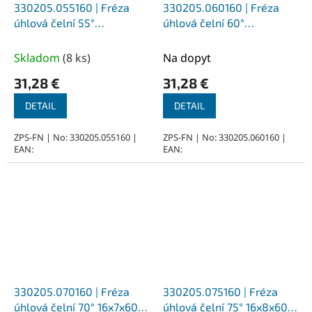
330205.055160 | Fréza
330205.060160 | Fréza
úhlová čelní 55°
úhlová čelní 60°
16x5,6x60, Z10, DIN 1833A,
16x6,3x60, Z10, DIN 1833A,
HSSCo5, N
HSSCo5, N
Skladom
(
8 ks
)
Na dopyt
31,28 €
31,28 €
DETAIL
DETAIL
ZPS-FN | No: 330205.055160 |
ZPS-FN | No: 330205.060160 |
EAN:
EAN:
330205.070160 | Fréza
330205.075160 | Fréza
úhlová čelní 70° 16x7x60,
úhlová čelní 75° 16x8x60,