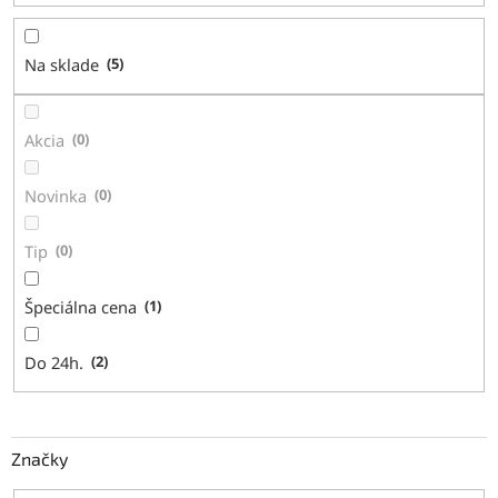
o
d
Na sklade
5
u
k
t
Akcia
0
o
v
Novinka
0
Tip
0
Špeciálna cena
1
Do 24h.
2
Značky