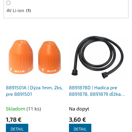
4V Li-ion
1
V
ý
p
i
s
p
r
o
d
8891501A | Dýza 1mm, 2ks,
8891878D | Hadica pre
u
pre 8891501
8891878, 8891879 dĺžka
k
140 cm
t
Skladom
(
11 ks
)
Na dopyt
o
1,78 €
3,60 €
v
DETAIL
DETAIL