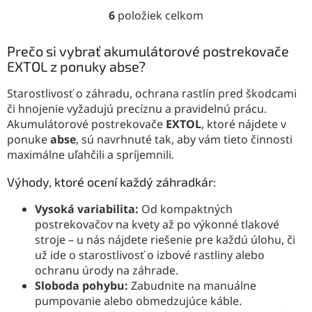
6
položiek celkom
O
v
l
Prečo si vybrať akumulátorové postrekovače
á
EXTOL z ponuky abse?
d
a
Starostlivosť o záhradu, ochrana rastlín pred škodcami
c
či hnojenie vyžadujú precíznu a pravidelnú prácu.
i
Akumulátorové postrekovače
EXTOL
, ktoré nájdete v
e
ponuke
abse
, sú navrhnuté tak, aby vám tieto činnosti
p
r
maximálne uľahčili a spríjemnili.
v
k
Výhody, ktoré ocení každý záhradkár:
y
v
Vysoká variabilita:
Od kompaktných
ý
postrekovačov na kvety až po výkonné tlakové
p
stroje – u nás nájdete riešenie pre každú úlohu, či
i
už ide o starostlivosť o izbové rastliny alebo
s
ochranu úrody na záhrade.
u
Sloboda pohybu:
Zabudnite na manuálne
pumpovanie alebo obmedzujúce káble.