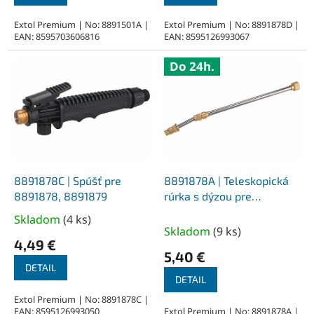
Extol Premium | No: 8891501A |
Extol Premium | No: 8891878D |
EAN: 8595703606816
EAN: 8595126993067
Do 24h.
8891878C | Spúšť pre
8891878A | Teleskopická
8891878, 8891879
rúrka s dýzou pre
8891878, 8891879
Skladom
(
4 ks
)
Priemerné
Skladom
(
9 ks
)
hodnotenie
4,49 €
produktu
5,40 €
je
DETAIL
DETAIL
5,0
z
Extol Premium | No: 8891878C |
EAN: 8595126993050
Extol Premium | No: 8891878A |