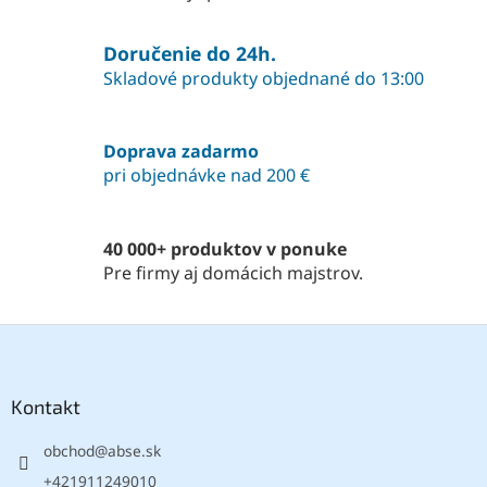
Doručenie do 24h.
Skladové produkty objednané do 13:00
Doprava zadarmo
pri objednávke nad 200 €
40 000+ produktov v ponuke
Pre firmy aj domácich majstrov.
Z
á
p
ä
Kontakt
t
obchod
@
abse.sk
i
e
+421911249010