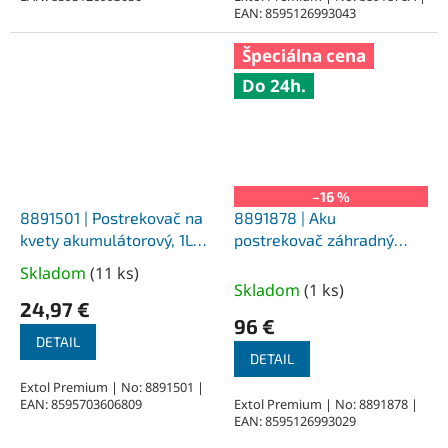
5
EAN: 8595126993043
hviezdičiek.
Špeciálna cena
Do 24h.
–16 %
8891501 | Postrekovač na
8891878 | Aku
kvety akumulátorový, 1L
postrekovač záhradný
nádoba, 280-460ml/min,
Share20V 1,5 bar, 7,5l,
Skladom
(
11 ks
)
Priemerné
LED
1x2,0Ah, nabíjačka 2,4A
Skladom
(
1 ks
)
hodnotenie
24,97 €
produktu
96 €
je
DETAIL
DETAIL
5,0
z
Extol Premium | No: 8891501 |
EAN: 8595703606809
Extol Premium | No: 8891878 |
5
EAN: 8595126993029
hviezdičiek.