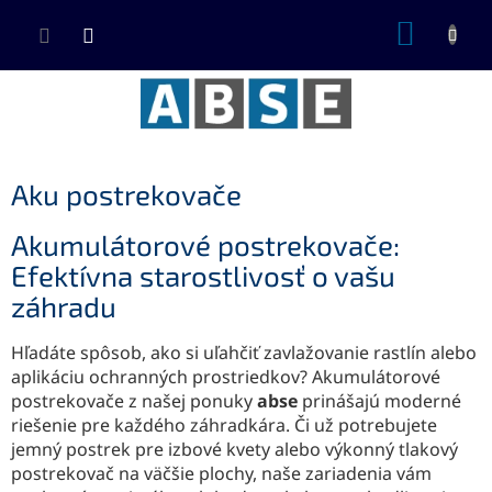
Prejsť
NÁKUP
na
KOŠÍK
obsah
Aku postrekovače
Akumulátorové postrekovače:
Efektívna starostlivosť o vašu
záhradu
Hľadáte spôsob, ako si uľahčiť zavlažovanie rastlín alebo
aplikáciu ochranných prostriedkov? Akumulátorové
postrekovače z našej ponuky
abse
prinášajú moderné
riešenie pre každého záhradkára. Či už potrebujete
jemný postrek pre izbové kvety alebo výkonný tlakový
postrekovač na väčšie plochy, naše zariadenia vám