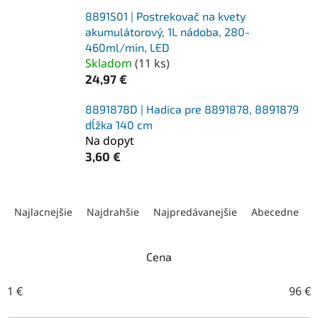
8891501 | Postrekovač na kvety
akumulátorový, 1L nádoba, 280-
460ml/min, LED
Skladom
(
11 ks
)
24,97 €
8891878D | Hadica pre 8891878, 8891879
dĺžka 140 cm
Na dopyt
3,60 €
R
a
Najlacnejšie
Najdrahšie
Najpredávanejšie
Abecedne
d
e
n
Cena
i
e
1
€
96
€
p
r