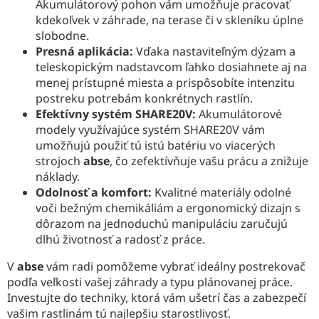
Akumulátorový pohon vám umožňuje pracovať
kdekoľvek v záhrade, na terase či v skleníku úplne
slobodne.
Presná aplikácia:
Vďaka nastaviteľným dýzam a
teleskopickým nadstavcom ľahko dosiahnete aj na
menej prístupné miesta a prispôsobíte intenzitu
postreku potrebám konkrétnych rastlín.
Efektívny systém SHARE20V:
Akumulátorové
modely využívajúce systém SHARE20V vám
umožňujú použiť tú istú batériu vo viacerých
strojoch
abse
, čo zefektívňuje vašu prácu a znižuje
náklady.
Odolnosť a komfort:
Kvalitné materiály odolné
voči bežným chemikáliám a ergonomický dizajn s
dôrazom na jednoduchú manipuláciu zaručujú
dlhú životnosť a radosť z práce.
V
abse
vám radi pomôžeme vybrať ideálny postrekovač
podľa veľkosti vašej záhrady a typu plánovanej práce.
Investujte do techniky, ktorá vám ušetrí čas a zabezpečí
vašim rastlinám tú najlepšiu starostlivosť.