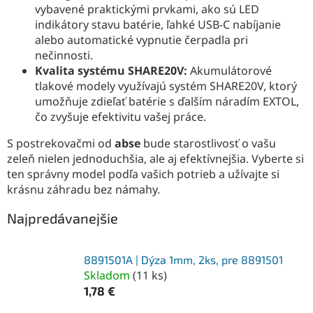
vybavené praktickými prvkami, ako sú LED
indikátory stavu batérie, ľahké USB-C nabíjanie
alebo automatické vypnutie čerpadla pri
nečinnosti.
Kvalita systému SHARE20V:
Akumulátorové
tlakové modely využívajú systém SHARE20V, ktorý
umožňuje zdieľať batérie s ďalším náradím EXTOL,
čo zvyšuje efektivitu vašej práce.
S postrekovačmi od
abse
bude starostlivosť o vašu
zeleň nielen jednoduchšia, ale aj efektívnejšia. Vyberte si
ten správny model podľa vašich potrieb a užívajte si
krásnu záhradu bez námahy.
Najpredávanejšie
8891501A | Dýza 1mm, 2ks, pre 8891501
Skladom
(
11 ks
)
1,78 €