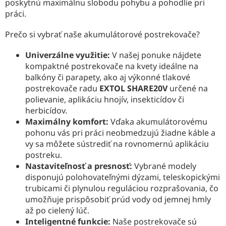
poskytnú maximálnu slobodu pohybu a pohodlie pri
práci.
Prečo si vybrať naše akumulátorové postrekovače?
Univerzálne využitie:
V našej ponuke nájdete
kompaktné postrekovače na kvety ideálne na
balkóny či parapety, ako aj výkonné tlakové
postrekovače radu
EXTOL SHARE20V
určené na
polievanie, aplikáciu hnojív, insekticídov či
herbicídov.
Maximálny komfort:
Vďaka akumulátorovému
pohonu vás pri práci neobmedzujú žiadne káble a
vy sa môžete sústrediť na rovnomernú aplikáciu
postreku.
Nastaviteľnosť a presnosť:
Vybrané modely
disponujú polohovateľnými dýzami, teleskopickými
trubicami či plynulou reguláciou rozprašovania, čo
umožňuje prispôsobiť prúd vody od jemnej hmly
až po cielený lúč.
Inteligentné funkcie:
Naše postrekovače sú