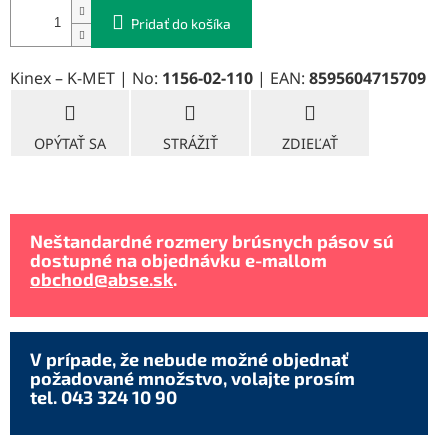
Pridať do košíka
Kinex – K-MET | No:
1156-02-110
| EAN:
8595604715709
OPÝTAŤ SA
STRÁŽIŤ
ZDIEĽAŤ
Neštandardné rozmery brúsnych pásov sú
dostupné na objednávku e-mallom
obchod@abse.sk
.
V prípade, že nebude možné objednať
požadované množstvo, volajte prosím
tel. 043 324 10 90