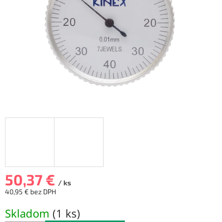
hviezdičiek.
50,37 €
/ ks
40,95 € bez DPH
Jednotková
Skladom
(
1 ks
)
cena: