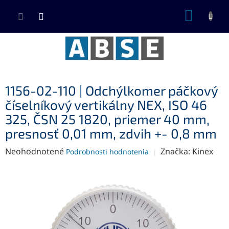
Prejsť
NÁKUP
na
KOŠÍK
obsah
1156-02-110 | Odchýlkomer páčkový
číselníkový vertikálny NEX, ISO 46
325, ČSN 25 1820, priemer 40 mm,
presnosť 0,01 mm, zdvih +- 0,8 mm
Priemerné
Neohodnotené
Značka:
Kinex
Podrobnosti hodnotenia
hodnotenie
produktu
je
0,0
z
5