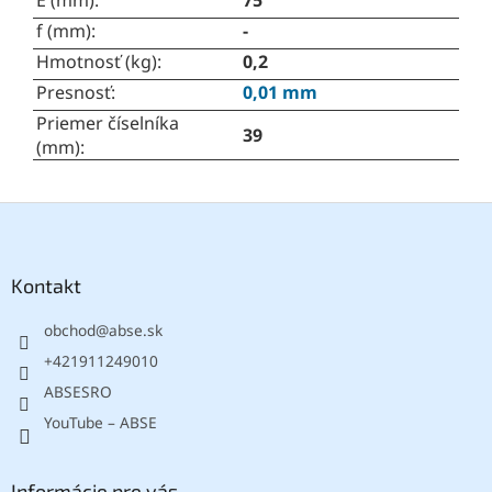
E (mm)
:
75
f (mm)
:
-
Hmotnosť (kg)
:
0,2
Presnosť
:
0,01 mm
Priemer číselníka
39
(mm)
:
Z
á
p
ä
Kontakt
t
obchod
@
abse.sk
i
e
+421911249010
ABSESRO
YouTube – ABSE
Informácie pre vás