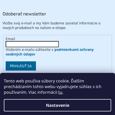
Odoberať newsletter
Vložte svoj e-mail a my Vám budeme zasielať informácie o
nových produktoch na našom e-shope.
Email
Vložením e-mailu súhlasíte s
podmienkami ochrany
osobných údajov
PRIHLÁSIŤ SA
Tento web používa súbory cookie. Ďalším
prechádzaním tohto webu vyjadrujete súhlas s ich
Vytvoril Shoptet
používaním. Viac informácií
tu
.
Copyright 2026
ABSE
. Všetky práva vyhradené.
Upraviť
Nastavenie
nastavenie cookies